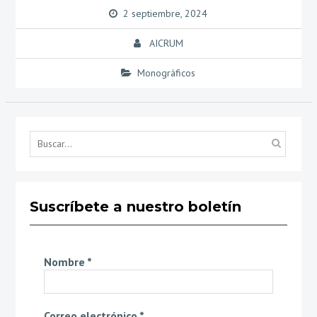
2 septiembre, 2024
AICRUM
Monográficos
Búsq
por...
Suscríbete a nuestro boletín
Nombre
*
Correo electrónico
*