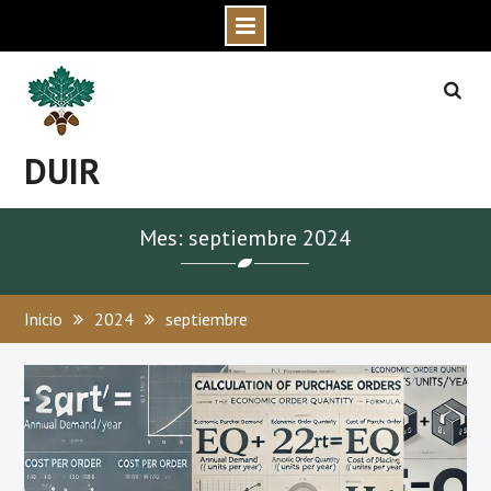
Skip
to
content
DUIR
Mes: septiembre 2024
Inicio
2024
septiembre