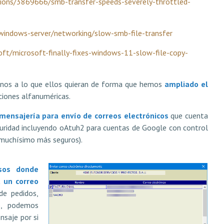
tions/3869666/smb-transfer-speeds-severely-throttled-
windows-server/networking/slow-smb-file-transfer
t/microsoft-finally-fixes-windows-11-slow-file-copy-
rnos a lo que ellos quieran de forma que hemos
ampliado el
ciones alfanuméricas.
mensajería para envío de correos electrónicos
que cuenta
uridad incluyendo oAtuh2 para cuentas de Google con control
 muchísimo más seguros).
sos donde
a un correo
 de pedidos,
.), podemos
saje por si