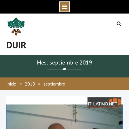
Skip
to
content
DUIR
Mes: septiembre 2019
Inicio
2019
septiembre