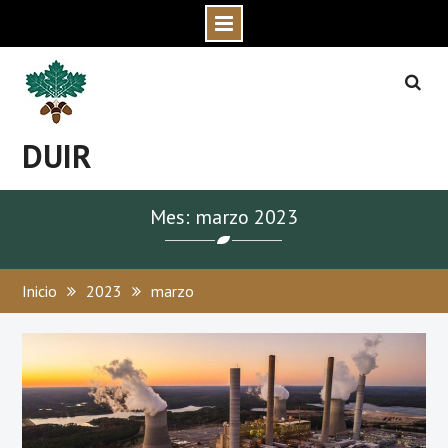
Skip
to
content
DUIR
Mes: marzo 2023
Inicio
2023
marzo