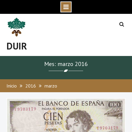
Skip
to
content
DUIR
Mes: marzo 2016
Inicio
2016
marzo