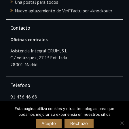
Una postal para todos
Nuevo aplazamiento de Veri*factu por «knockout»
Contacto
Oficinas centrales
Asistencia Integral CRUM, S.L
C./ Velázquez, 27 1ª Ext. Izda.
28001 Madrid
Teléfono
91 436 46 68
Esta página utiliza cookies y otras tecnologías para que
podamos mejorar su experiencia en nuestros sitios
Copyright Asistencia Integral CRUM © All rights
Acepto
Rechazo
reserved.