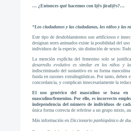
… ¿Entonces qué hacemos con l@s jiraf@s?…
“Los ciudadanos y las ciudadanas, los niños y las n
Este tipo de desdoblamientos son artificiosos e innec
designan seres animados existe la posibilidad del uso 
individuos de la especie, sin distinción de sexos:
Todo
La mención explícita del femenino solo se justifi
desarrollo evolutivo es similar en los niños y 
indiscriminado del sustantivo en su forma masculina
funda en razones extralingüísticas. Por tanto, deben ev
concordancia, y complican innecesariamente la redacci
El uso genérico del masculino se basa en
masculino/femenino. Por ello, es incorrecto empl
independencia del número de individuos de cada
única forma correcta de referirse a un grupo mixto, 
Más información en
Diccionario panhispánico de du