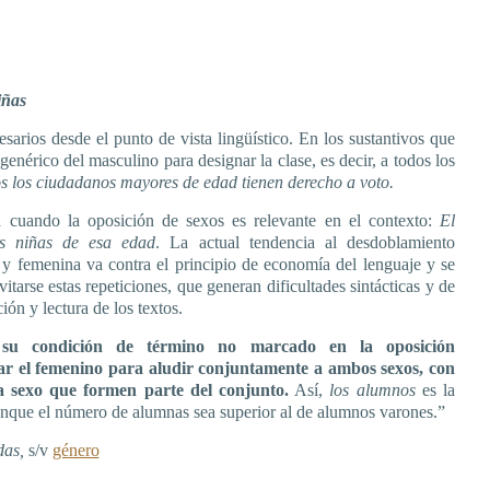
iñas
esarios desde el punto de vista lingüístico. En los sustantivos que
genérico del masculino para designar la clase, es decir, a todos los
s los ciudadanos mayores de edad tienen derecho a voto.
ca cuando la oposición de sexos es relevante en el contexto:
El
las niñas de esa edad
. La actual tendencia al desdoblamiento
 y femenina va contra el principio de economía del lenguaje y se
itarse estas repeticiones, que generan dificultades sintácticas y de
ón y lectura de los textos.
 su condición de término no marcado en la oposición
ear el femenino para aludir conjuntamente a ambos sexos, con
 sexo que formen parte del conjunto.
Así,
los alumnos
es la
aunque el número de alumnas sea superior al de alumnos varones.”
das,
s/v
género