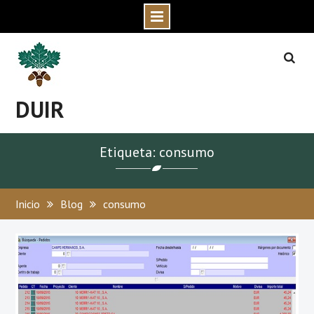
Skip
to
content
DUIR
Etiqueta: consumo
Inicio
Blog
consumo