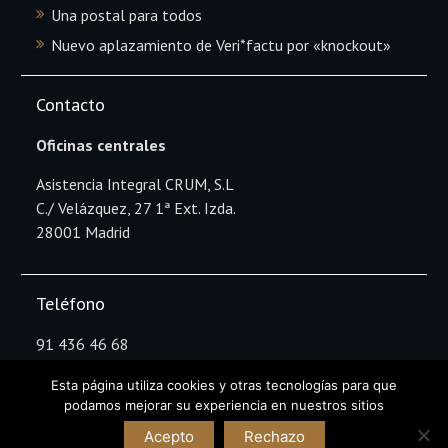
Una postal para todos
Nuevo aplazamiento de Veri*factu por «knockout»
Contacto
Oficinas centrales
Asistencia Integral CRUM, S.L
C./ Velázquez, 27 1ª Ext. Izda.
28001 Madrid
Teléfono
91 436 46 68
Esta página utiliza cookies y otras tecnologías para que
podamos mejorar su experiencia en nuestros sitios
Copyright Asistencia Integral CRUM © All rights
Acepto
Rechazo