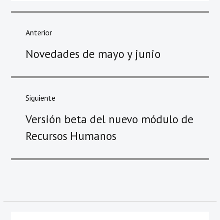
Navegación
de
Anterior
entradas
Entrada
Novedades de mayo y junio
anterior
Siguiente
Entrada
Versión beta del nuevo módulo de
siguiente
Recursos Humanos