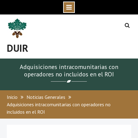
Skip
to
content
DUIR
Adquisiciones intracomunitarias con
operadores no incluidos en el ROI
Inicio
Noticias Generales
Adquisiciones intracomunitarias con operadores no
incluidos en el ROI