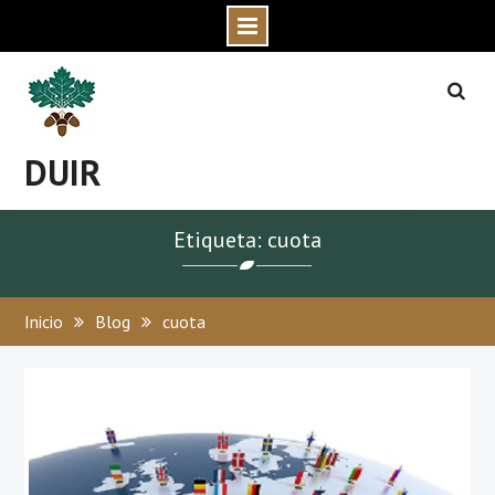
Skip
to
content
DUIR
Etiqueta: cuota
Inicio
Blog
cuota