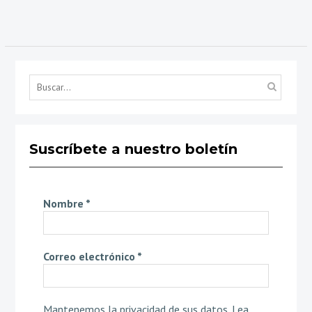
Búsq
por...
Suscríbete a nuestro boletín
Nombre
*
Correo electrónico
*
Mantenemos la privacidad de sus datos.
Lea