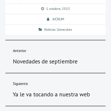
1 octubre, 2015
AICRUM
Noticias Generales
Navegación
de
Anterior
entradas
Entrada
Novedades de septiembre
anterior
Siguiente
Entrada
Ya le va tocando a nuestra web
siguiente