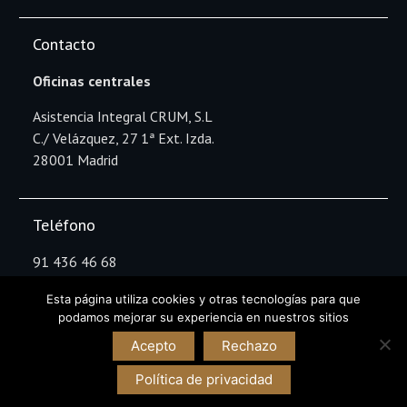
Contacto
Oficinas centrales
Asistencia Integral CRUM, S.L
C./ Velázquez, 27 1ª Ext. Izda.
28001 Madrid
Teléfono
91 436 46 68
Esta página utiliza cookies y otras tecnologías para que
podamos mejorar su experiencia en nuestros sitios
Copyright Asistencia Integral CRUM © All rights
Acepto
Rechazo
reserved.
Política de privacidad
Información
Aviso Legal