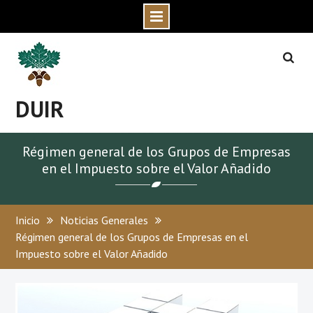
Skip
to
content
DUIR
Régimen general de los Grupos de Empresas
en el Impuesto sobre el Valor Añadido
Inicio
Noticias Generales
Régimen general de los Grupos de Empresas en el
Impuesto sobre el Valor Añadido