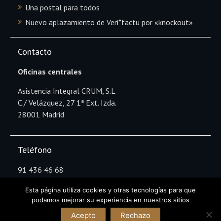
Una postal para todos
Nuevo aplazamiento de Veri*factu por «knockout»
Contacto
Oficinas centrales
Asistencia Integral CRUM, S.L
C./ Velázquez, 27 1ª Ext. Izda.
28001 Madrid
Teléfono
91 436 46 68
Esta página utiliza cookies y otras tecnologías para que
podamos mejorar su experiencia en nuestros sitios
Copyright Asistencia Integral CRUM © All rights
Acepto
Rechazo