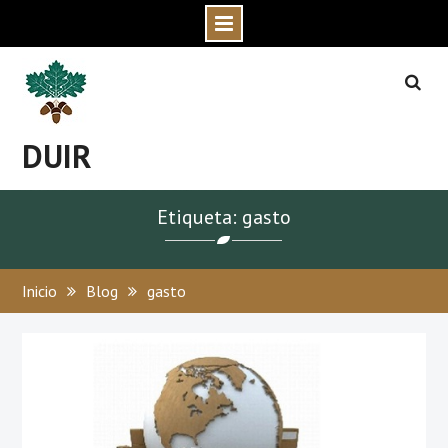
Skip
to
content
DUIR
Etiqueta: gasto
Inicio
Blog
gasto