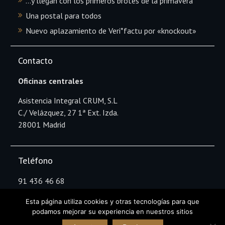
…y llegan con los primeros brotes de la primavera
Una postal para todos
Nuevo aplazamiento de Veri*factu por «knockout»
Contacto
Oficinas centrales
Asistencia Integral CRUM, S.L
C./ Velázquez, 27 1ª Ext. Izda.
28001 Madrid
Teléfono
91 436 46 68
Esta página utiliza cookies y otras tecnologías para que
podamos mejorar su experiencia en nuestros sitios
Copyright Asistencia Integral CRUM © All rights