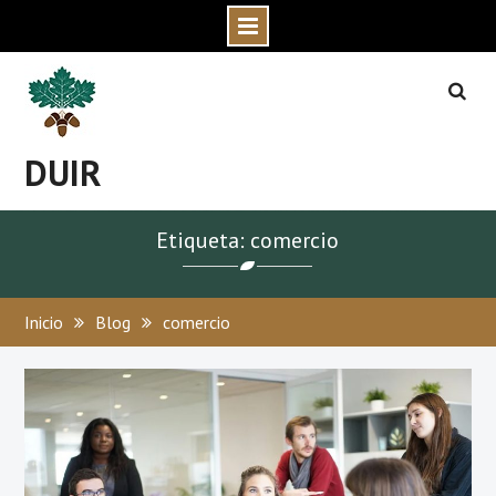
Skip
to
content
DUIR
Etiqueta: comercio
Inicio
Blog
comercio