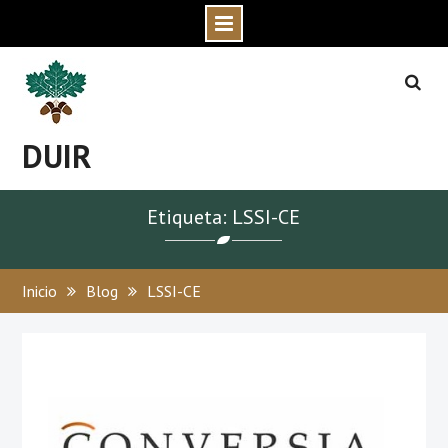
Skip
to
content
DUIR
Etiqueta: LSSI-CE
Inicio
Blog
LSSI-CE