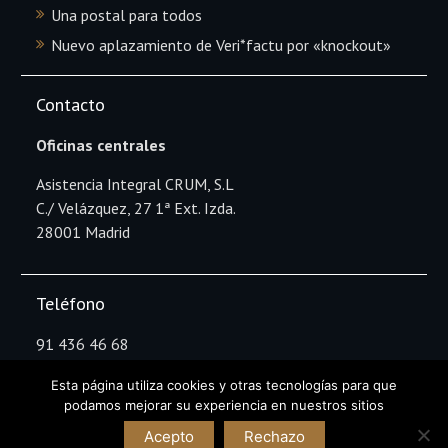
Una postal para todos
Nuevo aplazamiento de Veri*factu por «knockout»
Contacto
Oficinas centrales
Asistencia Integral CRUM, S.L
C./ Velázquez, 27 1ª Ext. Izda.
28001 Madrid
Teléfono
91 436 46 68
Esta página utiliza cookies y otras tecnologías para que
podamos mejorar su experiencia en nuestros sitios
Copyright Asistencia Integral CRUM © All rights
Acepto
Rechazo