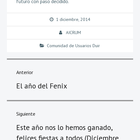
futuro con paso decidido.
1 diciembre, 2014
AICRUM
Comunidad de Usuarios Duir
Navegación
de
Anterior
entradas
Entrada
El año del Fenix
anterior
Siguiente
Entrada
Este año nos lo hemos ganado,
siguiente
felices fiestas a todos (Diciembre