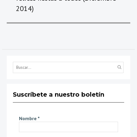
2014)
Búsq
por...
Suscríbete a nuestro boletín
Nombre
*