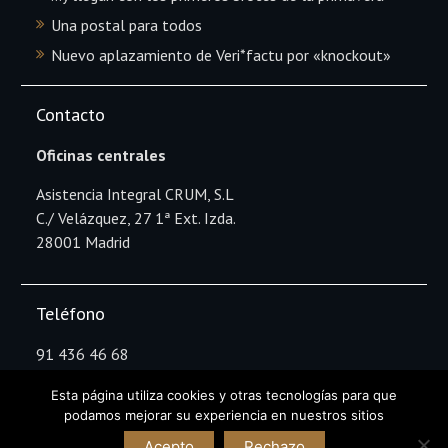
Una postal para todos
Nuevo aplazamiento de Veri*factu por «knockout»
Contacto
Oficinas centrales
Asistencia Integral CRUM, S.L
C./ Velázquez, 27 1ª Ext. Izda.
28001 Madrid
Teléfono
91 436 46 68
Esta página utiliza cookies y otras tecnologías para que
podamos mejorar su experiencia en nuestros sitios
Copyright Asistencia Integral CRUM © All rights
Acepto
Rechazo