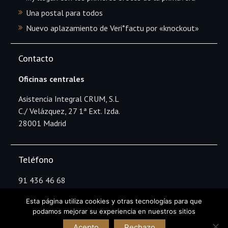
Una postal para todos
Nuevo aplazamiento de Veri*factu por «knockout»
Contacto
Oficinas centrales
Asistencia Integral CRUM, S.L
C./ Velázquez, 27 1ª Ext. Izda.
28001 Madrid
Teléfono
91 436 46 68
Esta página utiliza cookies y otras tecnologías para que
podamos mejorar su experiencia en nuestros sitios
Copyright Asistencia Integral CRUM © All rights
Acepto
Rechazo