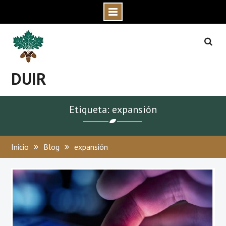
Skip
to
content
DUIR
Etiqueta: expansión
Inicio
Blog
expansión