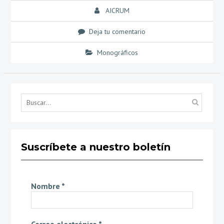
AICRUM
Deja tu comentario
Monográficos
Búsq
por...
Suscríbete a nuestro boletín
Nombre
*
Correo electrónico
*