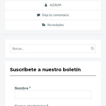
AICRUM
Deja tu comentario
Novedades
Búsq
por...
Suscríbete a nuestro boletín
Nombre
*
Correo electrónico
*