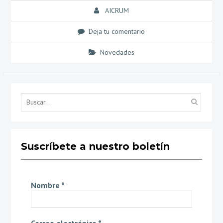
AICRUM
Deja tu comentario
Novedades
Búsq
por...
Suscríbete a nuestro boletín
Nombre
*
Correo electrónico
*