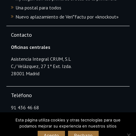
Una postal para todos
Nuevo aplazamiento de Veri*factu por «knockout»
Contacto
Oficinas centrales
Asistencia Integral CRUM, S.L
C./ Velázquez, 27 1ª Ext. Izda.
28001 Madrid
Teléfono
91 436 46 68
Esta página utiliza cookies y otras tecnologías para que
podamos mejorar su experiencia en nuestros sitios
Copyright Asistencia Integral CRUM © All rights
Acepto
Rechazo