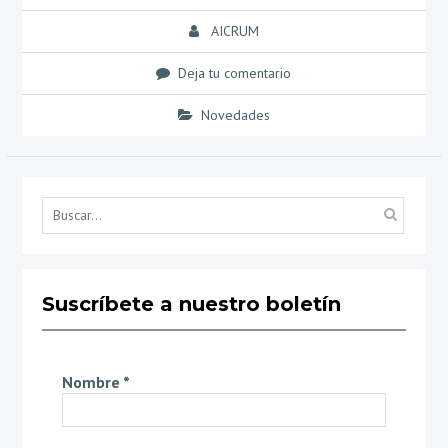
AICRUM
Deja tu comentario
Novedades
Búsq
por...
Suscríbete a nuestro boletín
Nombre
*