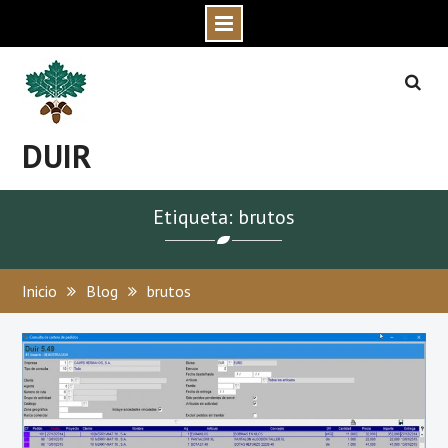
Skip
to
content
DUIR
Etiqueta: brutos
Inicio
Blog
brutos