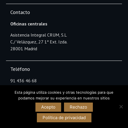
Contacto
Oficinas centrales
Asistencia Integral CRUM, S.L
C./ Velázquez, 27 1ª Ext. Izda.
28001 Madrid
Teléfono
91 436 46 68
Esta página utiliza cookies y otras tecnologías para que
podamos mejorar su experiencia en nuestros sitios
Copyright Asistencia Integral CRUM © All rights
Acepto
Rechazo
reserved.
Política de privacidad
Información
Aviso Legal