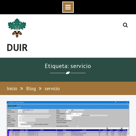
Skip
to
content
DUIR
Etiqueta: servicio
Inicio
Blog
servicio