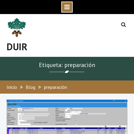
Skip
to
content
DUIR
Etiqueta: preparación
Inicio
Blog
preparación