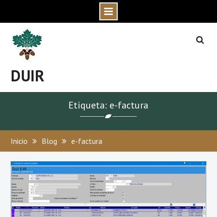
Skip
to
content
DUIR
Etiqueta: e-factura
Inicio
Blog
e-factura