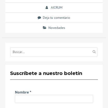
AICRUM
Deja tu comentario
Novedades
Búsq
por...
Suscríbete a nuestro boletín
Nombre
*