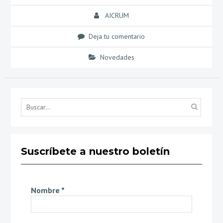
AICRUM
Deja tu comentario
Novedades
Búsq
por...
Suscríbete a nuestro boletín
Nombre
*