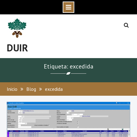
Skip
to
content
DUIR
Etiqueta: excedida
Inicio
Blog
excedida